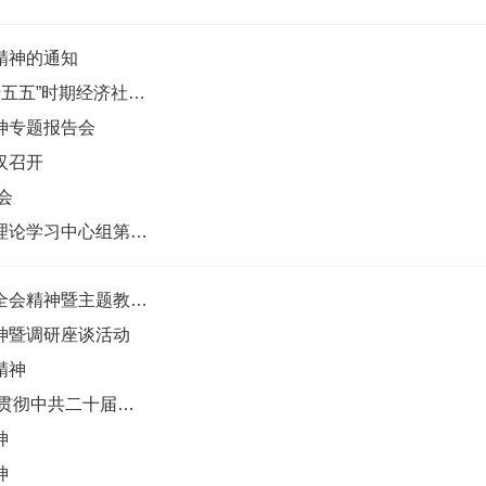
精神的通知
蔡达峰：深入学习中共二十届四中全会精神 为“十五五”时期经济社会发展贡献民进力量
神专题报告会
汉召开
会
民进襄阳市委会召开六届二十六次（扩大）会暨理论学习中心组第七次学习会议
周建元出席民进随州市委会学习中共二十届四中全会精神暨主题教育工作总结会
神暨调研座谈活动
精神
民进十堰市委会召开八届二十一次全体会议 学习贯彻中共二十届四中全会精神
神
神