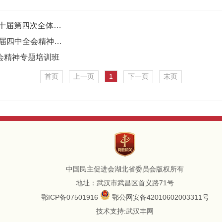
民进丹江口总支：召开专题会议 深入学习中共二十届第四次全体会议精神与“十五五”规划…
民进华中师范大学委员会开展“学习贯彻中共二十届四中全会精神、传承红色基因、赋能乡…
会精神专题培训班
首页
上一页
1
下一页
末页
中国民主促进会湖北省委员会版权所有
地址：武汉市武昌区首义路71号
鄂ICP备07501916
鄂公网安备42010602003311号
技术支持:
武汉丰网